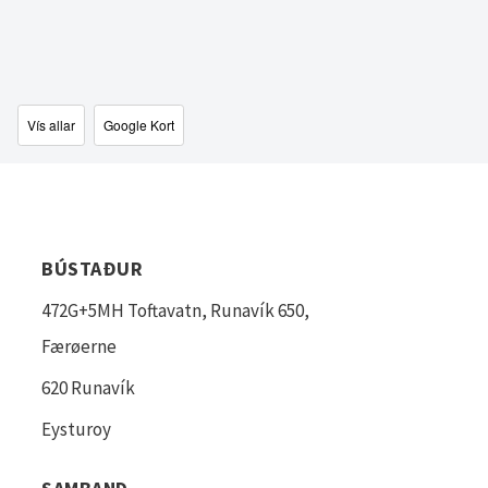
Vís allar
Google Kort
BÚSTAÐUR
472G+5MH Toftavatn, Runavík 650,
Færøerne
620 Runavík
Eysturoy