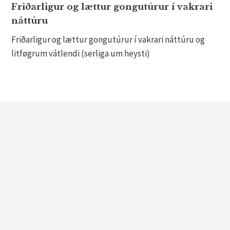
Friðarligur og lættur gongutúrur í vakrari
náttúru
Friðarligur og lættur gongutúrur í vakrari náttúru og
litføgrum vátlendi (serliga um heysti)