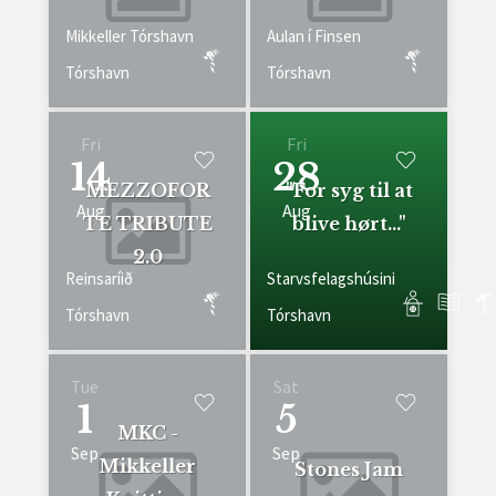
Mikkeller Tórshavn
Aulan í Finsen
Tórshavn
Tórshavn
Fri
Fri
14
28
MEZZOFOR
"For syg til at
Aug
Aug
TE TRIBUTE
blive hørt..."
2.0
Reinsaríið
Starvsfelagshúsini
Tórshavn
Tórshavn
Tue
Sat
1
5
MKC -
Sep
Sep
Mikkeller
Stones Jam