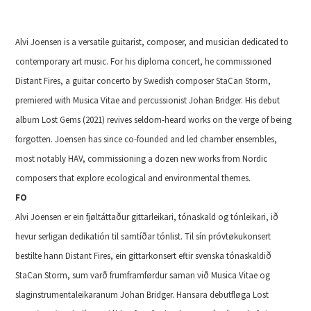
Alvi Joensen is a versatile guitarist, composer, and musician dedicated to
contemporary art music. For his diploma concert, he commissioned
Distant Fires, a guitar concerto by Swedish composer StaCan Storm,
premiered with Musica Vitae and percussionist Johan Bridger. His debut
album Lost Gems (2021) revives seldom-heard works on the verge of being
forgotten. Joensen has since co-founded and led chamber ensembles,
most notably HAV, commissioning a dozen new works from Nordic
composers that explore ecological and environmental themes.
FO
Alvi Joensen er ein fjøltáttaður gittarleikari, tónaskald og tónleikari, ið
hevur serligan dedikatión til samtíðar tónlist. Til sín próvtøkukonsert
bestilte hann Distant Fires, ein gittarkonsert eftir svenska tónaskaldið
StaCan Storm, sum varð frumframførdur saman við Musica Vitae og
slaginstrumentaleikaranum Johan Bridger. Hansara debutfløga Lost