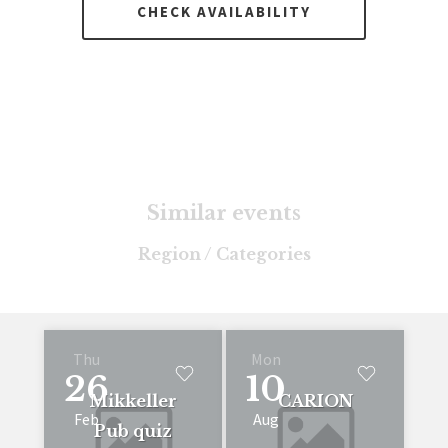
CHECK AVAILABILITY
Similar events
Region / Categories
Thu
Mon
26
10
Mikkeller
CARION
Feb
Aug
Pub quiz