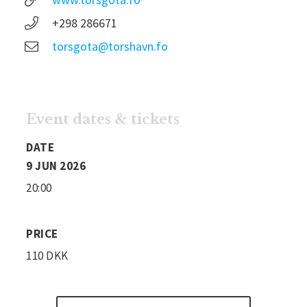
+298 286671
torsgota@torshavn.fo
Event dates & tickets
DATE
9 JUN 2026
20:00
PRICE
110 DKK