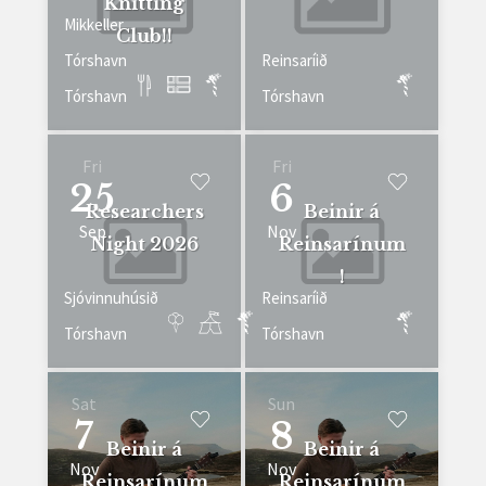
Knitting
Mikkeller
Club!!
Tórshavn
Reinsaríið
Tórshavn
Tórshavn
Fri
Fri
25
6
Researchers
Beinir á
Sep
Nov
Night 2026
Reinsarínum
!
Sjóvinnuhúsið
Reinsaríið
Tórshavn
Tórshavn
Sat
Sun
7
8
Beinir á
Beinir á
Nov
Nov
Reinsarínum
Reinsarínum