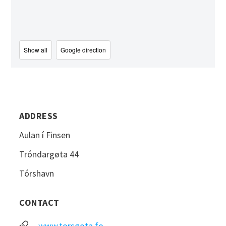
Show all
Google direction
ADDRESS
Aulan í Finsen
Tróndargøta 44
Tórshavn
CONTACT
www.torsgota.fo