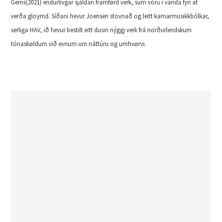
Gems(2021) endurlívgar sjáldan framførd verk, sum vóru í vanda fyri at
verða gloymd. Síðani hevur Joensen stovnað og leitt kamarmusikkbólkar,
serliga HAV, ið hevur bestilt eitt dusin nýggj verk frá norðurlendskum
tónaskøldum við evnum um náttúru og umhvørvi.