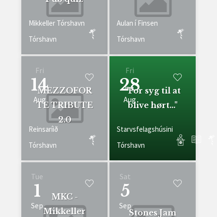
Mikkeller Tórshavn
Aulan í Finsen
Tórshavn
Tórshavn
Fri
Fri
14
28
MEZZOFOR
"For syg til at
Aug
Aug
TE TRIBUTE
blive hørt..."
2.0
Reinsaríið
Starvsfelagshúsini
Tórshavn
Tórshavn
Tue
Sat
1
5
MKC -
Sep
Sep
Mikkeller
Stones Jam