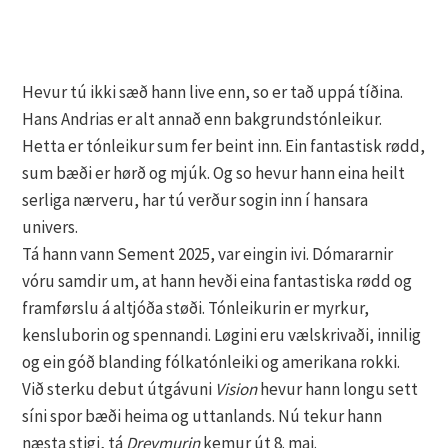
Hevur tú ikki sæð hann live enn, so er tað uppá tíðina.
Hans Andrias er alt annað enn bakgrundstónleikur.
Hetta er tónleikur sum fer beint inn. Ein fantastisk rødd,
sum bæði er hørð og mjúk. Og so hevur hann eina heilt
serliga nærveru, har tú verður sogin inn í hansara
univers.
Tá hann vann Sement 2025, var eingin ivi. Dómararnir
vóru samdir um, at hann hevði eina fantastiska rødd og
framførslu á altjóða støði. Tónleikurin er myrkur,
kensluborin og spennandi. Løgini eru vælskrivaði, innilig
og ein góð blanding fólkatónleiki og amerikana rokki.
Við sterku debut útgávuni
Vision
hevur hann longu sett
síni spor bæði heima og uttanlands. Nú tekur hann
næsta stigi, tá
Dreymurin
kemur út 8. mai.