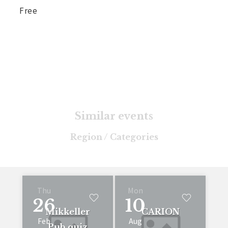
Free
Similar events
Region / Categories
Thu
Mon
26
10
Mikkeller
CARION
Feb
Aug
Pub quiz