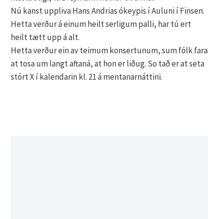
Nú kanst uppliva Hans Andrias ókeypis í Auluni í Finsen.
Hetta verður á einum heilt serligum palli, har tú ert
heilt tætt upp á alt.
Hetta verður ein av teimum konsertunum, sum fólk fara
at tosa um langt aftaná, at hon er liðug. So tað er at seta
stórt X í kalendarin kl. 21 á mentanarnáttini.