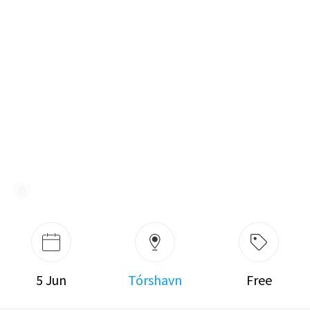
5 Jun
Tórshavn
Free