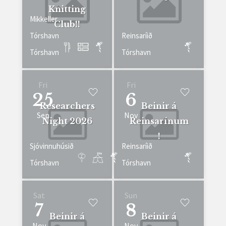
Knitting
Mikkeller
Club!!
Tórshavn
Reinsaríið
Tórshavn
Tórshavn
Fri
Fri
25
6
Researchers
Beinir á
Sep
Nov
Night 2026
Reinsarínum
!
Sjóvinnuhúsið
Reinsaríið
Tórshavn
Tórshavn
Sat
Sun
7
8
Beinir á
Beinir á
Nov
Nov