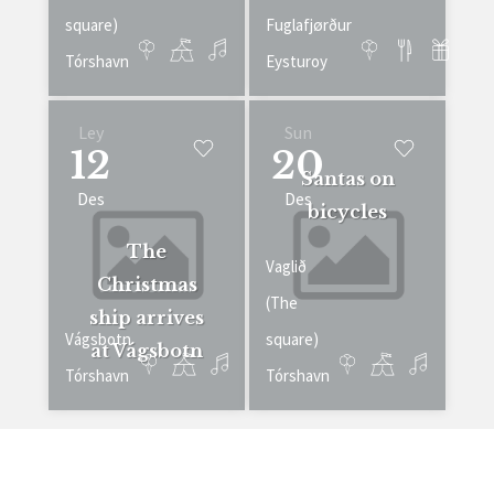
square)
Fuglafjørður
Tórshavn
Eysturoy
Ley
Sun
12
20
Santas on
Des
Des
bicycles
The
Vaglið
Christmas
(The
ship arrives
Vágsbotn
square)
at Vágsbotn
Tórshavn
Tórshavn