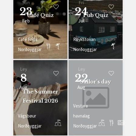
Sun
Frí
23
24
Café Quiz
Pub Quiz
Feb
Jul
Café Fríða
Roykstovan
Norðoyggjar
Norðoyggjar
Ley
Ley
8
22
Sailor's day
Aug
Aug
The Summer
Festival 2026
Vestara
Vágsbøur
havnalag
Norðoyggjar
Norðoyggjar