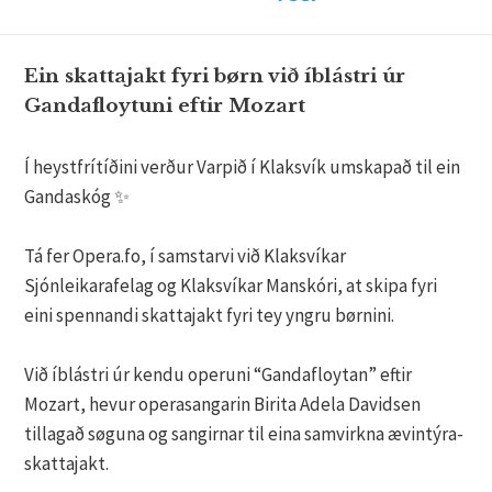
Ein skattajakt fyri børn við íblástri úr
Gandafloytuni eftir Mozart
Í heystfrítíðini verður Varpið í Klaksvík umskapað til ein
Gandaskóg ✨
Tá fer Opera.fo, í samstarvi við Klaksvíkar
Sjónleikarafelag og Klaksvíkar Manskóri, at skipa fyri
eini spennandi skattajakt fyri tey yngru børnini.
Við íblástri úr kendu operuni “Gandafloytan” eftir
Mozart, hevur operasangarin Birita Adela Davidsen
tillagað søguna og sangirnar til eina samvirkna ævintýra-
skattajakt.