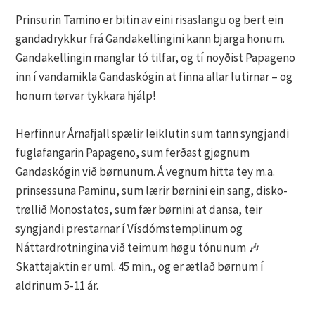
Prinsurin Tamino er bitin av eini risaslangu og bert ein
gandadrykkur frá Gandakellingini kann bjarga honum.
Gandakellingin manglar tó tilfar, og tí noyðist Papageno
inn í vandamikla Gandaskógin at finna allar lutirnar – og
honum tørvar tykkara hjálp!
Herfinnur Árnafjall spælir leiklutin sum tann syngjandi
fuglafangarin Papageno, sum ferðast gjøgnum
Gandaskógin við børnunum. Á vegnum hitta tey m.a.
prinsessuna Paminu, sum lærir børnini ein sang, disko-
trøllið Monostatos, sum fær børnini at dansa, teir
syngjandi prestarnar í Vísdómstemplinum og
Náttardrotningina við teimum høgu tónunum 🎶
Skattajaktin er uml. 45 min., og er ætlað børnum í
aldrinum 5-11 ár.