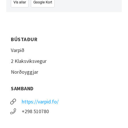
Vís allar
Google Kort
BÚSTAÐUR
Varpið
2 Klaksviksvegur
Norðoyggjar
SAMBAND
https://varpid.fo/
+298 510780