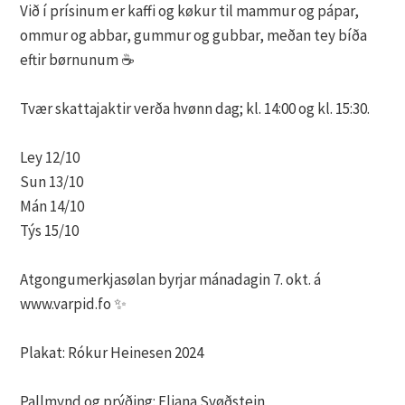
Við í prísinum er kaffi og køkur til mammur og pápar,
ommur og abbar, gummur og gubbar, meðan tey bíða
eftir børnunum ☕
Tvær skattajaktir verða hvønn dag; kl. 14:00 og kl. 15:30.
Ley 12/10
Sun 13/10
Mán 14/10
Týs 15/10
Atgongumerkjasølan byrjar mánadagin 7. okt. á
www.varpid.fo ✨
Plakat: Rókur Heinesen 2024
Pallmynd og prýðing: Eliana Svøðstein