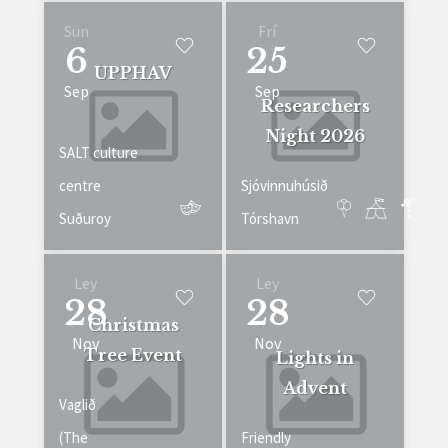
Sun
Frí
6
25
UPPHAV
Sep
Sep
Researchers
Night 2026
SALT culture
centre
Sjóvinnuhúsið
Suðuroy
Tórshavn
Ley
Ley
28
28
Christmas
Nov
Nov
Tree Event
Lights in
Advent
Vaglið
(The
Friendly