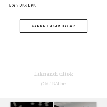
Børn: DKK DKK
KANNA TØKAR DAGAR
Líknandi tiltøk
Øki / Bólkar