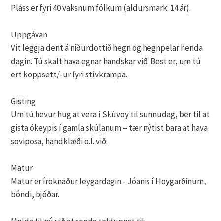
Pláss er fyri 40 vaksnum fólkum (aldursmark: 14 ár).
Uppgávan
Vit leggja dent á niðurdottið hegn og hegnpelar henda
dagin. Tú skalt hava egnar handskar við. Best er, um tú
ert koppsett/-ur fyri stívkrampa.
Gisting
Um tú hevur hug at vera í Skúvoy til sunnudag, ber til at
gista ókeypis í gamla skúlanum – tær nýtist bara at hava
soviposa, handklæði o.l. við.
Matur
Matur er íroknaður leygardagin - Jóanis í Hoygarðinum,
bóndi, bjóðar.