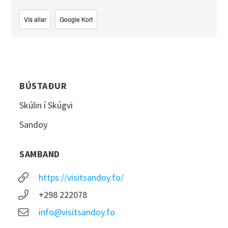
Vís allar
Google Kort
BÚSTAÐUR
Skúlin í Skúgvi
Sandoy
SAMBAND
https://visitsandoy.fo/
+298 222078
info@visitsandoy.fo