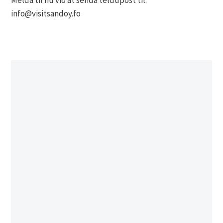
Melda til nú við at senda teldupost til:
info@visitsandoy.fo