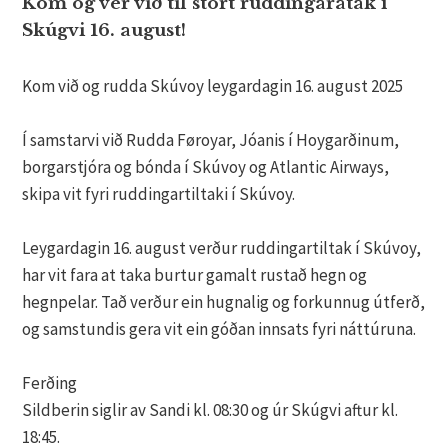
Kom og ver við til stórt ruddingarátak í
Skúgvi 16. august!
Kom við og rudda Skúvoy leygardagin 16. august 2025
Í samstarvi við Rudda Føroyar, Jóanis í Hoygarðinum,
borgarstjóra og bónda í Skúvoy og Atlantic Airways,
skipa vit fyri ruddingartiltaki í Skúvoy.
Leygardagin 16. august verður ruddingartiltak í Skúvoy,
har vit fara at taka burtur gamalt rustað hegn og
hegnpelar. Tað verður ein hugnalig og forkunnug útferð,
og samstundis gera vit ein góðan innsats fyri náttúruna.
Ferðing
Sildberin siglir av Sandi kl. 08:30 og úr Skúgvi aftur kl.
18:45.