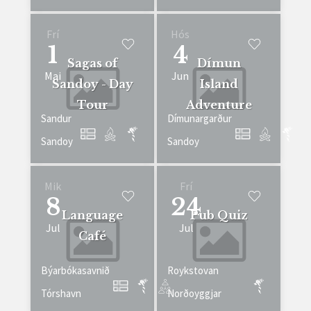
Frí
Hós
1
4
Sagas of
Dímun
Mai
Jun
Sandoy - Day
Island
Tour
Adventure
Sandur
Dímunargarður
Sandoy
Sandoy
Mik
Frí
8
24
Language
Pub Quiz
Jul
Jul
Café
Býarbókasavnið
Roykstovan
Tórshavn
Norðoyggjar