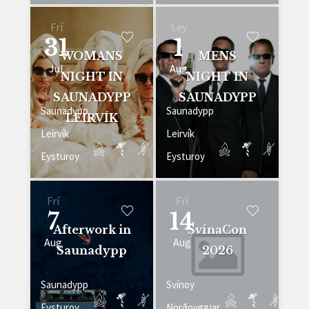
Frí
Ley
31
1
WOMANS
MENS
Jul
Aug
NIGHT IN
NIGHT IN
SAUNADYPP
SAUNADYPP
Saunadypp
Saunadypp
LEIRVÍK
Leirvík
Leirvík
Eysturoy
Eysturoy
Frí
Frí
7
14
Afterwork in
SvínaCon
Aug
Aug
Saunadypp
2026
Saunadypp
Svínoy
Eysturoy
Norðoyggjar