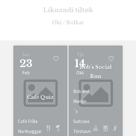
Líknandi tiltøk
Øki / Bólkar
Sun
Týs
23
14
Bob’s Social
Feb
Okt
Run
Bob and
Café Quiz
Marilyn
´s
Café Fríða
Suitcase
Norðoyggjar
Tórshavn