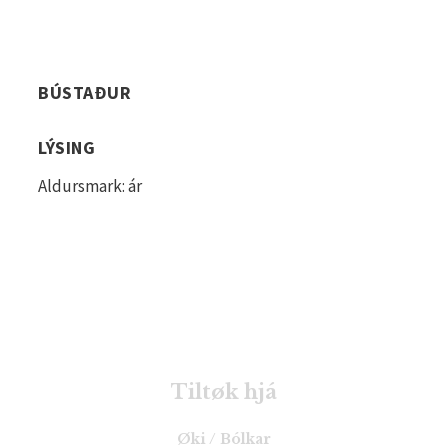
BÚSTAÐUR
LÝSING
Aldursmark: ár
Tiltøk hjá
Øki / Bólkar